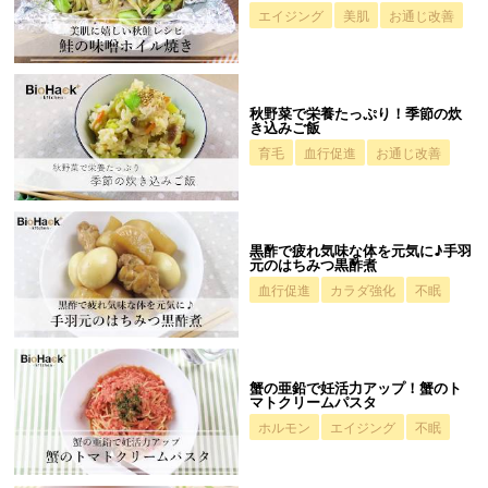
エイジング
美肌
お通じ改善
秋野菜で栄養たっぷり！季節の炊
き込みご飯
育毛
血行促進
お通じ改善
黒酢で疲れ気味な体を元気に♪手羽
元のはちみつ黒酢煮
血行促進
カラダ強化
不眠
蟹の亜鉛で妊活力アップ！蟹のト
マトクリームパスタ
ホルモン
エイジング
不眠