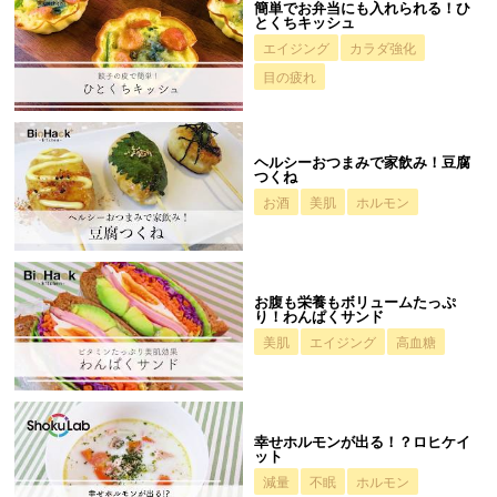
簡単でお弁当にも入れられる！ひ
とくちキッシュ
エイジング
カラダ強化
目の疲れ
ヘルシーおつまみで家飲み！豆腐
つくね
お酒
美肌
ホルモン
お腹も栄養もボリュームたっぷ
り！わんぱくサンド
美肌
エイジング
高血糖
幸せホルモンが出る！？ロヒケイ
ット
減量
不眠
ホルモン