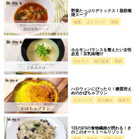
野菜たっぷりデトックス！脂肪燃
焼スープ
減量
エイジング
美肌
ホルモンバランスを整えたい女性
必見！豆乳味噌汁
ホルモン
血行促進
美肌
ハロウィンにぴったり！糖質控え
めのかぼちゃプリン
エイジング
目の疲れ
免疫力
1日の2/3の食物繊維が摂れる！き
のこのオートミールリゾット
美肌
免疫力
お通じ改善