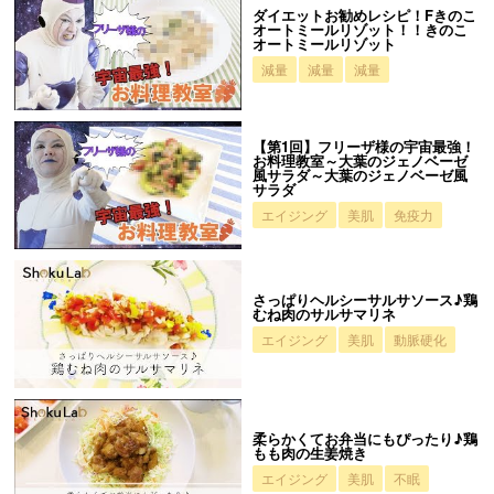
ダイエットお勧めレシピ！Fきのこ
オートミールリゾット！！きのこ
オートミールリゾット
減量
減量
減量
【第1回】フリーザ様の宇宙最強！
お料理教室～大葉のジェノベーゼ
風サラダ～大葉のジェノベーゼ風
サラダ
エイジング
美肌
免疫力
さっぱりヘルシーサルサソース♪鶏
むね肉のサルサマリネ
エイジング
美肌
動脈硬化
柔らかくてお弁当にもぴったり♪鶏
もも肉の生姜焼き
エイジング
美肌
不眠