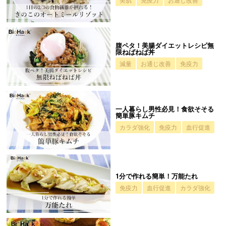
腹ペタ！美腸ダイエットレシピ無
限ねばねば丼
減量
お通じ改善
免疫力
一人暮らし男性必見！食欲そそる
簡単豚キムチ
カラダ強化
免疫力
血行促進
1分で作れる簡単！万能たれ
免疫力
血行促進
カラダ強化