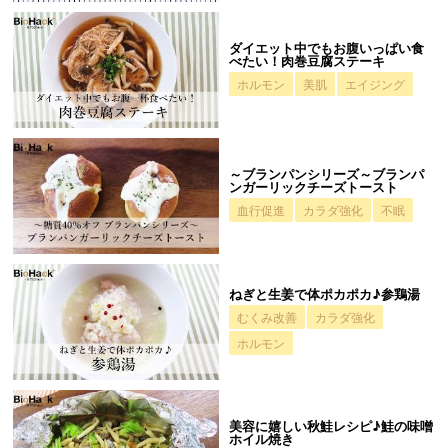
ダイエット中でもお腹いっぱい食
べたい！肉巻豆腐ステーキ
ホルモン
美肌
エイジング
～ブランパンシリーズ～ブランパ
ンガーリックチーズトースト
血行促進
カラダ強化
不眠
ねぎと生姜で体ポカポカ♪参鶏湯
むくみ改善
カラダ強化
ホルモン
美容に嬉しい秋鮭レシピ♪鮭の味噌
ホイル焼き