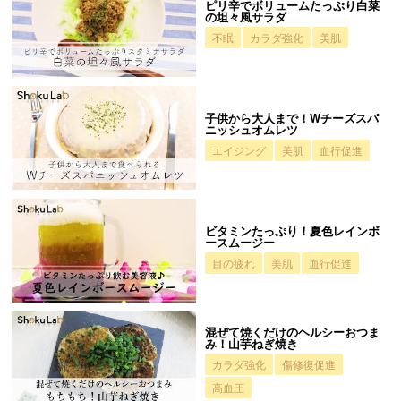
ピリ辛でボリュームたっぷり白菜
の坦々風サラダ
不眠
カラダ強化
美肌
子供から大人まで！Wチーズスパ
ニッシュオムレツ
エイジング
美肌
血行促進
ビタミンたっぷり！夏色レインボ
ースムージー
目の疲れ
美肌
血行促進
混ぜて焼くだけのヘルシーおつま
み！山芋ねぎ焼き
カラダ強化
傷修復促進
高血圧