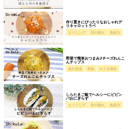
作り置きにぴったりなおしゃれデ
リキャロットラペ
エイジング
目の疲れ
免疫力
野菜で簡単おつまみ♪チーズれんこ
んチップス
血行促進
美肌
カラダ強化
しらたきご飯でヘルシーにビビン
バおにぎらず
エイジング
目の疲れ
免疫力