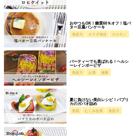
おやつもOK！糖質60％オフ！塩バ
ター豆腐パンケーキ
免疫力
カラダ強化
ホルモン
パーティーでも喜ばれる！ヘルシ
ーレインボーピザ
免疫力
お酒
減量
夏に負けない美白レシピ！パプリ
カのガパオ詰め
美肌
むくみ改善
免疫力