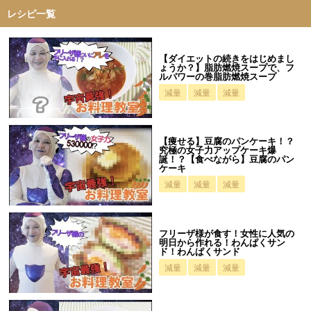
レシピ一覧
【ダイエットの続きをはじめまし
ょうか？】脂肪燃焼スープで、フ
ルパワーの巻脂肪燃焼スープ
減量
減量
減量
【痩せる】豆腐のパンケーキ！？
究極の女子力アップケーキ爆
誕！？【食べながら】豆腐のパン
ケーキ
減量
減量
減量
フリーザ様が食す！女性に人気の
明日から作れる！わんぱくサン
ド！わんぱくサンド
減量
減量
減量