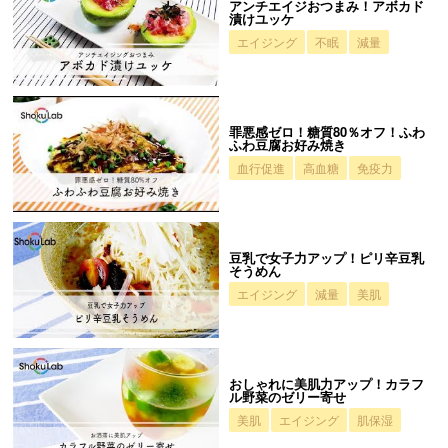
アンチエイジおつまみ！アボカド
漬けユッケ
エイジング
不眠
減量
罪悪感ゼロ！糖質80％オフ！ふわ
ふわ豆腐お好み焼き
血行促進
高血糖
免疫力
豆乳で女子力アップ！ピリ辛豆乳
そうめん
エイジング
減量
美肌
おしゃれに美肌力アップ！カラフ
ル野菜のゼリー寄せ
美肌
エイジング
肌保湿