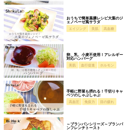
おうちで簡単薬膳レシピ大葉のジ
ェノベーゼ風サラダ
エイジング
美肌
高血糖
卵、乳、小麦不使用！アレルギー
対応ハンバーグ
美肌
血行促進
ホルモン
手軽に野菜も摂れる！千切りキャ
ベツのしゃぶしゃぶ
高血圧
免疫力
目の疲れ
～ブランパンシリーズ～ブランパ
ンフレンチトースト