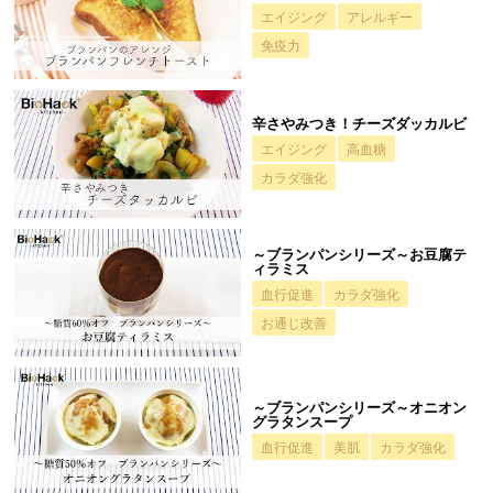
エイジング
アレルギー
免疫力
辛さやみつき！チーズダッカルビ
エイジング
高血糖
カラダ強化
～ブランパンシリーズ～お豆腐テ
ィラミス
血行促進
カラダ強化
お通じ改善
～ブランパンシリーズ～オニオン
グラタンスープ
血行促進
美肌
カラダ強化